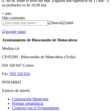
a 786 m. sobre el nivel del mar. Engloba una superficie de 13 km
. y
su perímetro es de 18.96 km.
+ info
Más contenido
Ayuntamiento de Blasconuño de Matacabras
Medina s/n
CP:05299 - Blasconuño de Matacabras (Ávila)
920 328 047
Correo
Fax:
920 328 034
P0503400D
Enlaces de interés
Corporación Municipal
Normas urbanísticas
Contacto con el Ayuntamiento